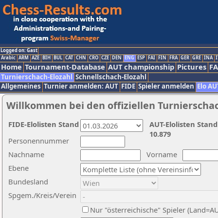
Logged on: Gast
Arabic
ARM
AZE
BIH
BUL
CAT
CHN
CRO
CZE
DEN
ENG
ESP
FAI
FIN
FRA
GER
GRE
INA
I
Home
Tournament-Database
AUT championship
Pictures
F
Turnierschach-Elozahl
Schnellschach-Elozahl
Allgemeines
Turnier anmelden: AUT
FIDE
Spieler anmelden
Elo AU
Willkommen bei den offiziellen Turnierscha
FIDE-Elolisten Stand
AUT-Elolisten Stand
10.879
Personennummer
Nachname
Vorname
Ebene
Bundesland
Spgem./Kreis/Verein
Nur "österreichische" Spieler (Land=A