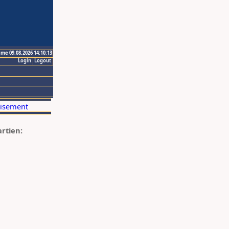
ime 09.08.2026 14:10:13
Login
Logout
artien: