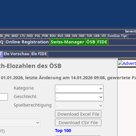
Servert
TA
JPN
MKD
LTU
NED
POL
POR
ROU
RUS
SRB
SVK
SWE
TUR
UKR
VIE
FontSize:11pt
AQ
Online Registration
Swiss-Manager
ÖSB
FIDE
T
Elo Vorschau
Elo FIDE
ch-Elozahlen des ÖSB
 01.01.2026, letzte Änderung am 14.01.2026 09:08, gewertete P
Kategorie
Geschlecht
Spielberechtigung
Top 100
UT)