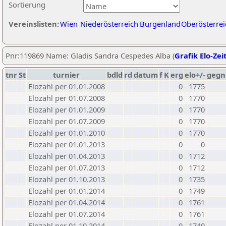
Sortierung
Vereinslisten:
Wien
Niederösterreich
Burgenland
Oberösterrei
Pnr:119869 Name: Gladis Sandra Cespedes Alba (
Grafik Elo-Zei
tnr
St
turnier
bdld
rd
datum
f
K
erg
elo+/-
gegn
Elozahl per 01.01.2008
0
1775
Elozahl per 01.07.2008
0
1770
Elozahl per 01.01.2009
0
1770
Elozahl per 01.07.2009
0
1770
Elozahl per 01.01.2010
0
1770
Elozahl per 01.01.2013
0
0
Elozahl per 01.04.2013
0
1712
Elozahl per 01.07.2013
0
1712
Elozahl per 01.10.2013
0
1735
Elozahl per 01.01.2014
0
1749
Elozahl per 01.04.2014
0
1761
Elozahl per 01.07.2014
0
1761
Elozahl per 01.10.2014
0
1740