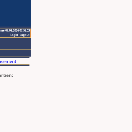
ime 07.08.2026 07:58:29
Login
Logout
artien: