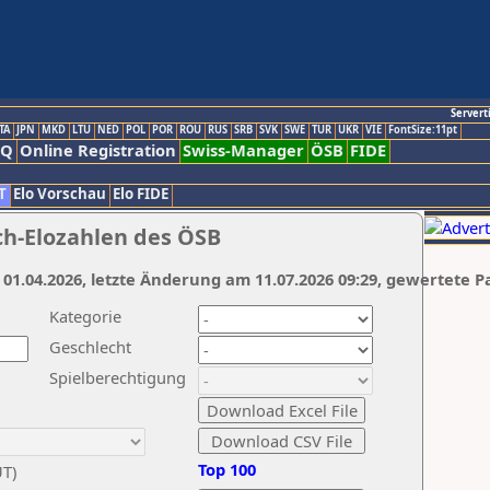
Servert
TA
JPN
MKD
LTU
NED
POL
POR
ROU
RUS
SRB
SVK
SWE
TUR
UKR
VIE
FontSize:11pt
AQ
Online Registration
Swiss-Manager
ÖSB
FIDE
T
Elo Vorschau
Elo FIDE
ch-Elozahlen des ÖSB
 01.04.2026, letzte Änderung am 11.07.2026 09:29, gewertete P
Kategorie
Geschlecht
Spielberechtigung
Top 100
UT)