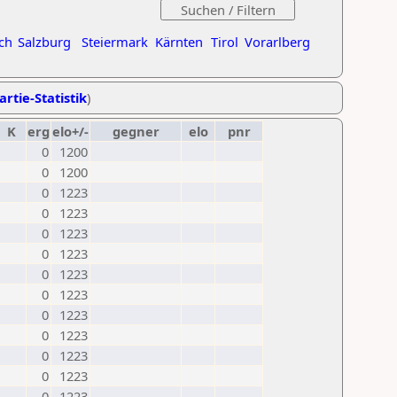
ch
Salzburg
Steiermark
Kärnten
Tirol
Vorarlberg
artie-Statistik
)
K
erg
elo+/-
gegner
elo
pnr
0
1200
0
1200
0
1223
0
1223
0
1223
0
1223
0
1223
0
1223
0
1223
0
1223
0
1223
0
1223
0
1223