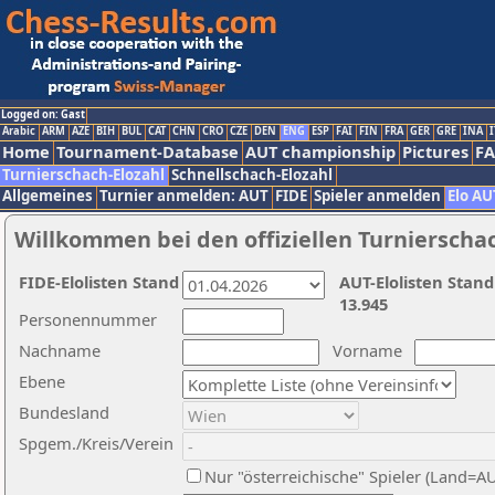
Logged on: Gast
Arabic
ARM
AZE
BIH
BUL
CAT
CHN
CRO
CZE
DEN
ENG
ESP
FAI
FIN
FRA
GER
GRE
INA
I
Home
Tournament-Database
AUT championship
Pictures
F
Turnierschach-Elozahl
Schnellschach-Elozahl
Allgemeines
Turnier anmelden: AUT
FIDE
Spieler anmelden
Elo AU
Willkommen bei den offiziellen Turnierscha
FIDE-Elolisten Stand
AUT-Elolisten Stand
13.945
Personennummer
Nachname
Vorname
Ebene
Bundesland
Spgem./Kreis/Verein
Nur "österreichische" Spieler (Land=A