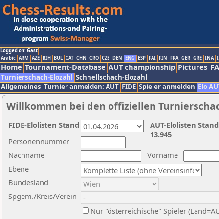
Logged on: Gast
Arabic
ARM
AZE
BIH
BUL
CAT
CHN
CRO
CZE
DEN
ENG
ESP
FAI
FIN
FRA
GER
GRE
INA
I
Home
Tournament-Database
AUT championship
Pictures
F
Turnierschach-Elozahl
Schnellschach-Elozahl
Allgemeines
Turnier anmelden: AUT
FIDE
Spieler anmelden
Elo AU
Willkommen bei den offiziellen Turnierscha
FIDE-Elolisten Stand
AUT-Elolisten Stand
13.945
Personennummer
Nachname
Vorname
Ebene
Bundesland
Spgem./Kreis/Verein
Nur "österreichische" Spieler (Land=A