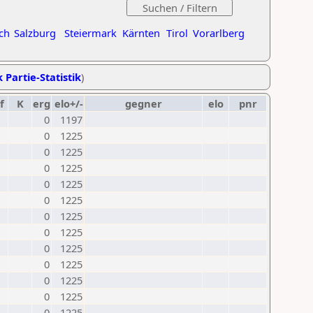
ch
Salzburg
Steiermark
Kärnten
Tirol
Vorarlberg
 Partie-Statistik
)
f
K
erg
elo+/-
gegner
elo
pnr
0
1197
0
1225
0
1225
0
1225
0
1225
0
1225
0
1225
0
1225
0
1225
0
1225
0
1225
0
1225
0
1225