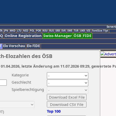
Servert
TA
JPN
MKD
LTU
NED
POL
POR
ROU
RUS
SRB
SVK
SWE
TUR
UKR
VIE
FontSize:11pt
AQ
Online Registration
Swiss-Manager
ÖSB
FIDE
T
Elo Vorschau
Elo FIDE
ch-Elozahlen des ÖSB
 01.04.2026, letzte Änderung am 11.07.2026 09:29, gewertete P
Kategorie
Geschlecht
Spielberechtigung
Top 100
UT)