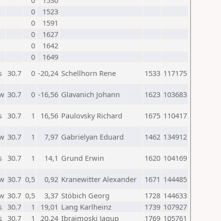
0
1530
0
1523
0
1591
0
1627
0
1642
0
1649
s
30.7
0
-20,24
Schellhorn Rene
1533
117175
w
30.7
0
-16,56
Glavanich Johann
1623
103683
s
30.7
1
16,56
Paulovsky Richard
1675
110417
w
30.7
1
7,97
Gabrielyan Eduard
1462
134912
s
30.7
1
14,1
Grund Erwin
1620
104169
w
30.7
0,5
0,92
Kranewitter Alexander
1671
144485
w
30.7
0,5
3,37
Stöbich Georg
1728
144633
s
30.7
1
19,01
Lang Karlheinz
1739
107927
s
30.7
1
20,24
Ibraimoski Jagup
1769
105761