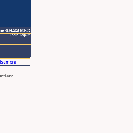
ime 06.08.2026 16:34:32
Login
Logout
artien: