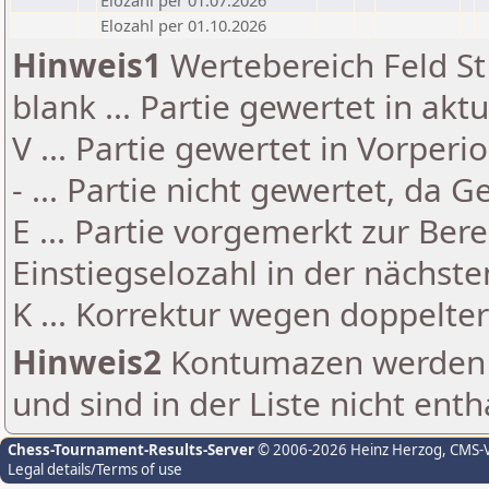
Elozahl per 01.07.2026
Elozahl per 01.10.2026
Hinweis1
Wertebereich Feld St 
blank ... Partie gewertet in akt
V ... Partie gewertet in Vorperi
- ... Partie nicht gewertet, da 
E ... Partie vorgemerkt zur Be
Einstiegselozahl in der nächst
K ... Korrektur wegen doppelt
Hinweis2
Kontumazen werden g
und sind in der Liste nicht enth
Chess-Tournament-Results-Server
© 2006-2026 Heinz Herzog
, CMS-
Legal details/Terms of use