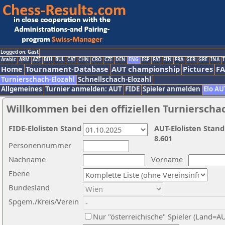
Logged on: Gast
Arabic
ARM
AZE
BIH
BUL
CAT
CHN
CRO
CZE
DEN
ENG
ESP
FAI
FIN
FRA
GER
GRE
INA
I
Home
Tournament-Database
AUT championship
Pictures
F
Turnierschach-Elozahl
Schnellschach-Elozahl
Allgemeines
Turnier anmelden: AUT
FIDE
Spieler anmelden
Elo AU
Willkommen bei den offiziellen Turnierscha
FIDE-Elolisten Stand
AUT-Elolisten Stand
8.601
Personennummer
Nachname
Vorname
Ebene
Bundesland
Spgem./Kreis/Verein
Nur "österreichische" Spieler (Land=A