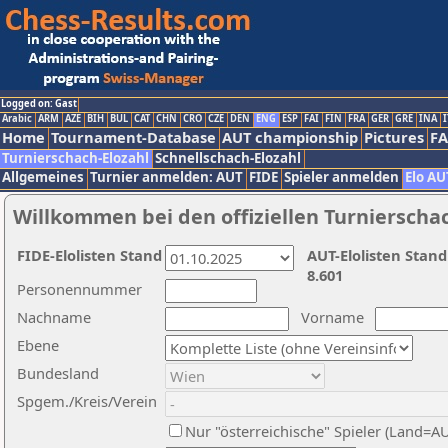
Logged on: Gast
Arabic
ARM
AZE
BIH
BUL
CAT
CHN
CRO
CZE
DEN
ENG
ESP
FAI
FIN
FRA
GER
GRE
INA
I
Home
Tournament-Database
AUT championship
Pictures
F
Turnierschach-Elozahl
Schnellschach-Elozahl
Allgemeines
Turnier anmelden: AUT
FIDE
Spieler anmelden
Elo AU
Willkommen bei den offiziellen Turnierscha
FIDE-Elolisten Stand
AUT-Elolisten Stand
8.601
Personennummer
Nachname
Vorname
Ebene
Bundesland
Spgem./Kreis/Verein
Nur "österreichische" Spieler (Land=A