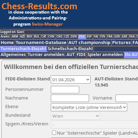
Logged on: Gast
Arabic
ARM
AZE
BIH
BUL
CAT
CHN
CRO
CZE
DEN
ENG
ESP
FAI
FIN
FRA
GER
GRE
INA
I
Home
Tournament-Database
AUT championship
Pictures
F
Turnierschach-Elozahl
Schnellschach-Elozahl
Allgemeines
Turnier anmelden: AUT
FIDE
Spieler anmelden
Elo AU
Willkommen bei den offiziellen Turnierscha
FIDE-Elolisten Stand
AUT-Elolisten Stand
13.945
Personennummer
Nachname
Vorname
Ebene
Bundesland
Spgem./Kreis/Verein
Nur "österreichische" Spieler (Land=A