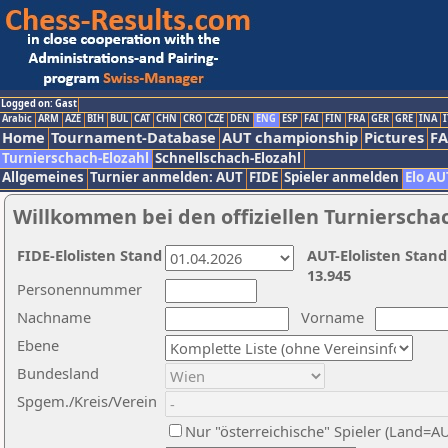
Logged on: Gast
Arabic
ARM
AZE
BIH
BUL
CAT
CHN
CRO
CZE
DEN
ENG
ESP
FAI
FIN
FRA
GER
GRE
INA
I
Home
Tournament-Database
AUT championship
Pictures
F
Turnierschach-Elozahl
Schnellschach-Elozahl
Allgemeines
Turnier anmelden: AUT
FIDE
Spieler anmelden
Elo AU
Willkommen bei den offiziellen Turnierscha
FIDE-Elolisten Stand
AUT-Elolisten Stand
13.945
Personennummer
Nachname
Vorname
Ebene
Bundesland
Spgem./Kreis/Verein
Nur "österreichische" Spieler (Land=A