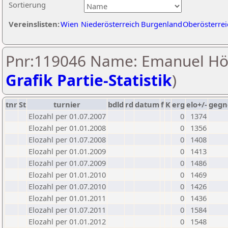
Sortierung
Vereinslisten:
Wien
Niederösterreich
Burgenland
Oberösterrei
Pnr:119046 Name: Emanuel Hög
Grafik Partie-Statistik
)
tnr
St
turnier
bdld
rd
datum
f
K
erg
elo+/-
gegn
Elozahl per 01.07.2007
0
1374
Elozahl per 01.01.2008
0
1356
Elozahl per 01.07.2008
0
1408
Elozahl per 01.01.2009
0
1413
Elozahl per 01.07.2009
0
1486
Elozahl per 01.01.2010
0
1469
Elozahl per 01.07.2010
0
1426
Elozahl per 01.01.2011
0
1436
Elozahl per 01.07.2011
0
1584
Elozahl per 01.01.2012
0
1548