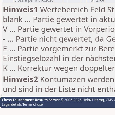
Elozahl per 01.10.2026
0
2164
Hinweis1
Wertebereich Feld St 
blank ... Partie gewertet in akt
V ... Partie gewertet in Vorperi
- ... Partie nicht gewertet, da 
E ... Partie vorgemerkt zur Be
Einstiegselozahl in der nächst
K ... Korrektur wegen doppelt
Hinweis2
Kontumazen werden g
und sind in der Liste nicht enth
Chess-Tournament-Results-Server
© 2006-2026 Heinz Herzog
, CMS-
Legal details/Terms of use