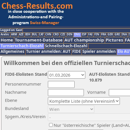
Logged on: Gast
Arabic
ARM
AZE
BIH
BUL
CAT
CHN
CRO
CZE
DEN
ENG
ESP
FAI
FIN
FRA
GER
GRE
INA
I
Home
Tournament-Database
AUT championship
Pictures
F
Turnierschach-Elozahl
Schnellschach-Elozahl
Allgemeines
Turnier anmelden: AUT
FIDE
Spieler anmelden
Elo AU
Willkommen bei den offiziellen Turnierscha
FIDE-Elolisten Stand
AUT-Elolisten Stand
10.879
Personennummer
Nachname
Vorname
Ebene
Bundesland
Spgem./Kreis/Verein
Nur "österreichische" Spieler (Land=A