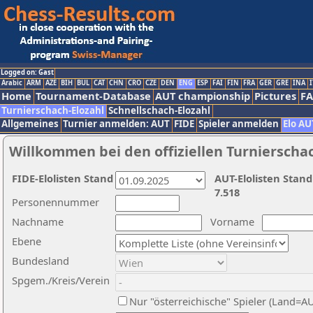
Logged on: Gast
Arabic
ARM
AZE
BIH
BUL
CAT
CHN
CRO
CZE
DEN
ENG
ESP
FAI
FIN
FRA
GER
GRE
INA
I
Home
Tournament-Database
AUT championship
Pictures
F
Turnierschach-Elozahl
Schnellschach-Elozahl
Allgemeines
Turnier anmelden: AUT
FIDE
Spieler anmelden
Elo AU
Willkommen bei den offiziellen Turnierscha
FIDE-Elolisten Stand
AUT-Elolisten Stand
7.518
Personennummer
Nachname
Vorname
Ebene
Bundesland
Spgem./Kreis/Verein
Nur "österreichische" Spieler (Land=A