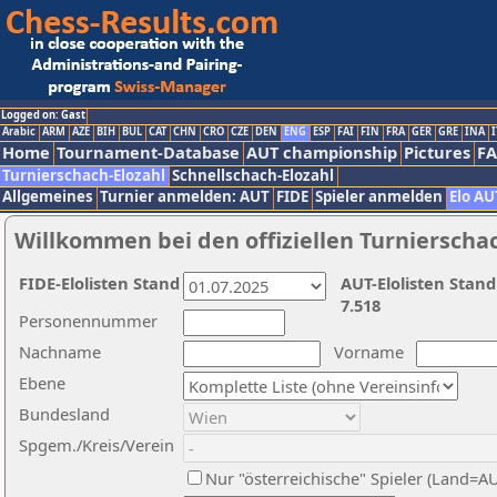
Logged on: Gast
Arabic
ARM
AZE
BIH
BUL
CAT
CHN
CRO
CZE
DEN
ENG
ESP
FAI
FIN
FRA
GER
GRE
INA
I
Home
Tournament-Database
AUT championship
Pictures
F
Turnierschach-Elozahl
Schnellschach-Elozahl
Allgemeines
Turnier anmelden: AUT
FIDE
Spieler anmelden
Elo AU
Willkommen bei den offiziellen Turnierscha
FIDE-Elolisten Stand
AUT-Elolisten Stand
7.518
Personennummer
Nachname
Vorname
Ebene
Bundesland
Spgem./Kreis/Verein
Nur "österreichische" Spieler (Land=A