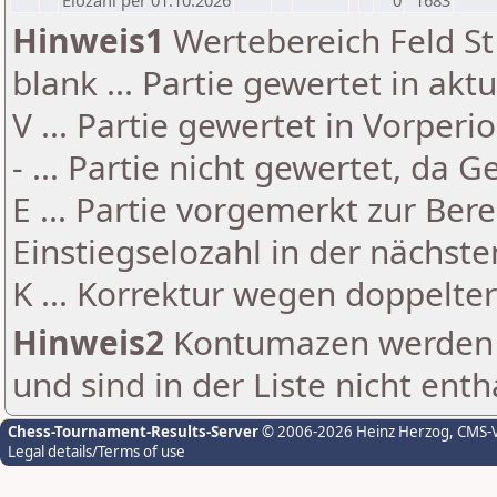
Elozahl per 01.10.2026
0
1683
Hinweis1
Wertebereich Feld St 
blank ... Partie gewertet in akt
V ... Partie gewertet in Vorperi
- ... Partie nicht gewertet, da 
E ... Partie vorgemerkt zur Be
Einstiegselozahl in der nächst
K ... Korrektur wegen doppelt
Hinweis2
Kontumazen werden g
und sind in der Liste nicht enth
Chess-Tournament-Results-Server
© 2006-2026 Heinz Herzog
, CMS-
Legal details/Terms of use