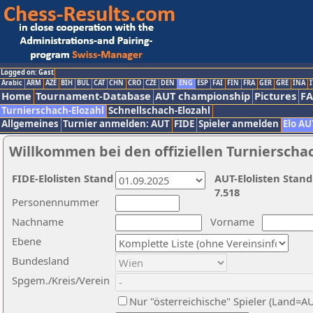
Logged on: Gast
Arabic
ARM
AZE
BIH
BUL
CAT
CHN
CRO
CZE
DEN
ENG
ESP
FAI
FIN
FRA
GER
GRE
INA
I
Home
Tournament-Database
AUT championship
Pictures
F
Turnierschach-Elozahl
Schnellschach-Elozahl
Allgemeines
Turnier anmelden: AUT
FIDE
Spieler anmelden
Elo AU
Willkommen bei den offiziellen Turnierscha
FIDE-Elolisten Stand
AUT-Elolisten Stand
7.518
Personennummer
Nachname
Vorname
Ebene
Bundesland
Spgem./Kreis/Verein
Nur "österreichische" Spieler (Land=A