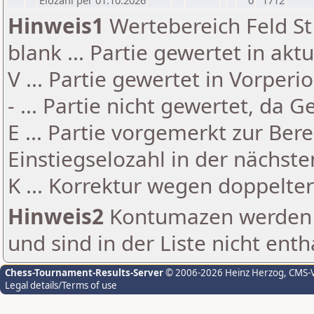
Elozahl per 01.10.2026
0
1712
Hinweis1
Wertebereich Feld St 
blank ... Partie gewertet in akt
V ... Partie gewertet in Vorperi
- ... Partie nicht gewertet, da 
E ... Partie vorgemerkt zur Be
Einstiegselozahl in der nächst
K ... Korrektur wegen doppelt
Hinweis2
Kontumazen werden g
und sind in der Liste nicht enth
Chess-Tournament-Results-Server
© 2006-2026 Heinz Herzog
, CMS-
Legal details/Terms of use