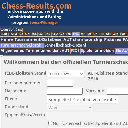
Logged on: Gast
Arabic
ARM
AZE
BIH
BUL
CAT
CHN
CRO
CZE
DEN
ENG
ESP
FAI
FIN
FRA
GER
GRE
INA
I
Home
Tournament-Database
AUT championship
Pictures
F
Turnierschach-Elozahl
Schnellschach-Elozahl
Allgemeines
Turnier anmelden: AUT
FIDE
Spieler anmelden
Elo AU
Willkommen bei den offiziellen Turnierscha
FIDE-Elolisten Stand
AUT-Elolisten Stand
7.518
Personennummer
Nachname
Vorname
Ebene
Bundesland
Spgem./Kreis/Verein
Nur "österreichische" Spieler (Land=A