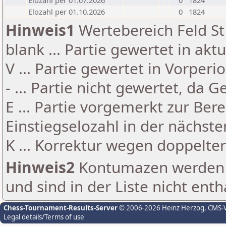
Elozahl per 01.07.2026
0
1824
Elozahl per 01.10.2026
0
1824
Hinweis1
Wertebereich Feld St 
blank ... Partie gewertet in akt
V ... Partie gewertet in Vorperi
- ... Partie nicht gewertet, da 
E ... Partie vorgemerkt zur Be
Einstiegselozahl in der nächst
K ... Korrektur wegen doppelt
Hinweis2
Kontumazen werden g
und sind in der Liste nicht enth
Chess-Tournament-Results-Server
© 2006-2026 Heinz Herzog
, CMS-
Legal details/Terms of use