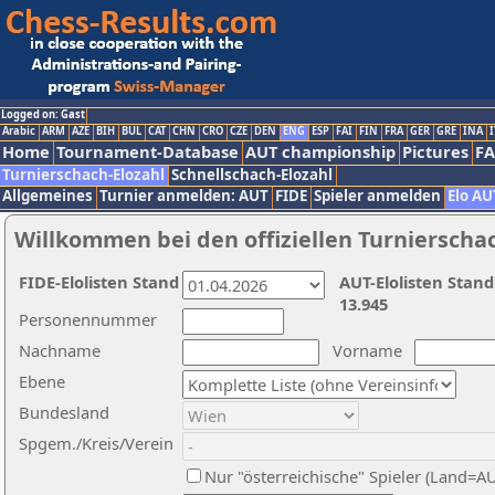
Logged on: Gast
Arabic
ARM
AZE
BIH
BUL
CAT
CHN
CRO
CZE
DEN
ENG
ESP
FAI
FIN
FRA
GER
GRE
INA
I
Home
Tournament-Database
AUT championship
Pictures
F
Turnierschach-Elozahl
Schnellschach-Elozahl
Allgemeines
Turnier anmelden: AUT
FIDE
Spieler anmelden
Elo AU
Willkommen bei den offiziellen Turnierscha
FIDE-Elolisten Stand
AUT-Elolisten Stand
13.945
Personennummer
Nachname
Vorname
Ebene
Bundesland
Spgem./Kreis/Verein
Nur "österreichische" Spieler (Land=A