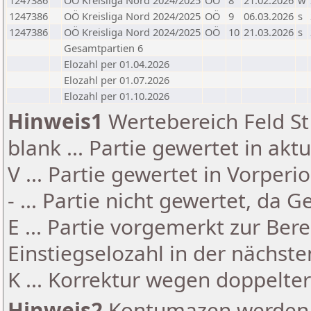
1247386
OÖ Kreisliga Nord 2024/2025
OÖ
8
21.02.2026
w
1247386
OÖ Kreisliga Nord 2024/2025
OÖ
9
06.03.2026
s
1247386
OÖ Kreisliga Nord 2024/2025
OÖ
10
21.03.2026
s
Gesamtpartien 6
Elozahl per 01.04.2026
Elozahl per 01.07.2026
Elozahl per 01.10.2026
Hinweis1
Wertebereich Feld St 
blank ... Partie gewertet in akt
V ... Partie gewertet in Vorperi
- ... Partie nicht gewertet, da 
E ... Partie vorgemerkt zur Be
Einstiegselozahl in der nächst
K ... Korrektur wegen doppelt
Hinweis2
Kontumazen werden g