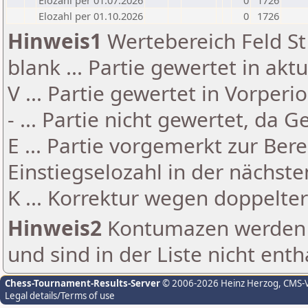
Elozahl per 01.07.2026
0
1726
Elozahl per 01.10.2026
0
1726
Hinweis1
Wertebereich Feld St 
blank ... Partie gewertet in akt
V ... Partie gewertet in Vorperi
- ... Partie nicht gewertet, da 
E ... Partie vorgemerkt zur Be
Einstiegselozahl in der nächst
K ... Korrektur wegen doppelt
Hinweis2
Kontumazen werden g
und sind in der Liste nicht enth
Chess-Tournament-Results-Server
© 2006-2026 Heinz Herzog
, CMS-
Legal details/Terms of use