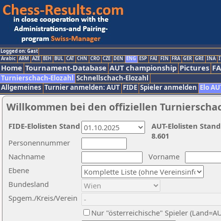
Logged on: Gast
Arabic
ARM
AZE
BIH
BUL
CAT
CHN
CRO
CZE
DEN
ENG
ESP
FAI
FIN
FRA
GER
GRE
INA
I
Home
Tournament-Database
AUT championship
Pictures
F
Turnierschach-Elozahl
Schnellschach-Elozahl
Allgemeines
Turnier anmelden: AUT
FIDE
Spieler anmelden
Elo AU
Willkommen bei den offiziellen Turnierscha
FIDE-Elolisten Stand
AUT-Elolisten Stand
8.601
Personennummer
Nachname
Vorname
Ebene
Bundesland
Spgem./Kreis/Verein
Nur "österreichische" Spieler (Land=A