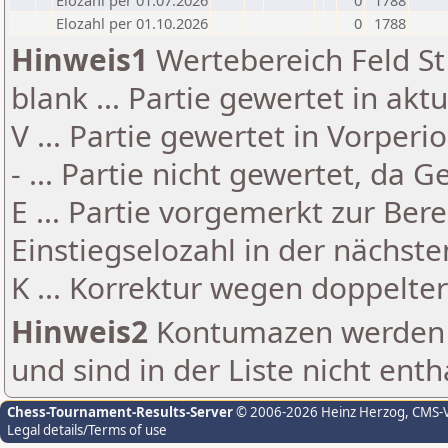
Elozahl per 01.07.2026
0
1788
Elozahl per 01.10.2026
0
1788
Hinweis1
Wertebereich Feld St 
blank ... Partie gewertet in akt
V ... Partie gewertet in Vorperi
- ... Partie nicht gewertet, da 
E ... Partie vorgemerkt zur Be
Einstiegselozahl in der nächst
K ... Korrektur wegen doppelt
Hinweis2
Kontumazen werden g
und sind in der Liste nicht enth
Chess-Tournament-Results-Server
© 2006-2026 Heinz Herzog
, CMS-
Legal details/Terms of use