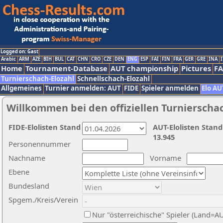
Logged on: Gast
Arabic
ARM
AZE
BIH
BUL
CAT
CHN
CRO
CZE
DEN
ENG
ESP
FAI
FIN
FRA
GER
GRE
INA
I
Home
Tournament-Database
AUT championship
Pictures
F
Turnierschach-Elozahl
Schnellschach-Elozahl
Allgemeines
Turnier anmelden: AUT
FIDE
Spieler anmelden
Elo AU
Willkommen bei den offiziellen Turnierscha
FIDE-Elolisten Stand
AUT-Elolisten Stand
13.945
Personennummer
Nachname
Vorname
Ebene
Bundesland
Spgem./Kreis/Verein
Nur "österreichische" Spieler (Land=A