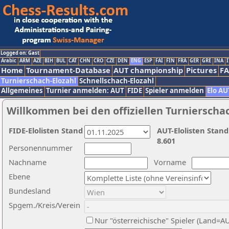
Logged on: Gast
Arabic
ARM
AZE
BIH
BUL
CAT
CHN
CRO
CZE
DEN
ENG
ESP
FAI
FIN
FRA
GER
GRE
INA
I
Home
Tournament-Database
AUT championship
Pictures
F
Turnierschach-Elozahl
Schnellschach-Elozahl
Allgemeines
Turnier anmelden: AUT
FIDE
Spieler anmelden
Elo AU
Willkommen bei den offiziellen Turnierscha
FIDE-Elolisten Stand
AUT-Elolisten Stand
8.601
Personennummer
Nachname
Vorname
Ebene
Bundesland
Spgem./Kreis/Verein
Nur "österreichische" Spieler (Land=A