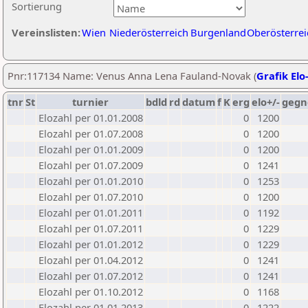
Sortierung
Vereinslisten:
Wien
Niederösterreich
Burgenland
Oberösterrei
Pnr:117134 Name: Venus Anna Lena Fauland-Novak (
Grafik Elo
tnr
St
turnier
bdld
rd
datum
f
K
erg
elo+/-
gegn
Elozahl per 01.01.2008
0
1200
Elozahl per 01.07.2008
0
1200
Elozahl per 01.01.2009
0
1200
Elozahl per 01.07.2009
0
1241
Elozahl per 01.01.2010
0
1253
Elozahl per 01.07.2010
0
1200
Elozahl per 01.01.2011
0
1192
Elozahl per 01.07.2011
0
1229
Elozahl per 01.01.2012
0
1229
Elozahl per 01.04.2012
0
1241
Elozahl per 01.07.2012
0
1241
Elozahl per 01.10.2012
0
1168
Elozahl per 01.01.2013
0
1222