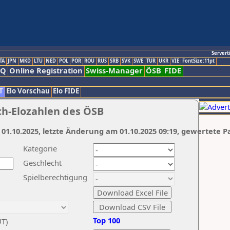
Servert
TA
JPN
MKD
LTU
NED
POL
POR
ROU
RUS
SRB
SVK
SWE
TUR
UKR
VIE
FontSize:11pt
AQ
Online Registration
Swiss-Manager
ÖSB
FIDE
T
Elo Vorschau
Elo FIDE
ch-Elozahlen des ÖSB
 01.10.2025, letzte Änderung am 01.10.2025 09:19, gewertete P
Kategorie
Geschlecht
Spielberechtigung
Top 100
UT)