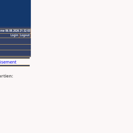
ime 06.08.2026 21:32:03
Login
Logout
artien: