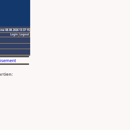
ime 08.08.2026 13:37:15
Login
Logout
artien: