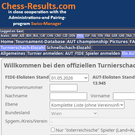
Logged on: Gast
Arabic
ARM
AZE
BIH
BUL
CAT
CHN
CRO
CZE
DEN
ENG
ESP
FAI
FIN
FRA
GER
GRE
INA
I
Home
Tournament-Database
AUT championship
Pictures
F
Turnierschach-Elozahl
Schnellschach-Elozahl
Allgemeines
Turnier anmelden: AUT
FIDE
Spieler anmelden
Elo AU
Willkommen bei den offiziellen Turnierscha
FIDE-Elolisten Stand
AUT-Elolisten Stand
13.945
Personennummer
Nachname
Vorname
Ebene
Bundesland
Spgem./Kreis/Verein
Nur "österreichische" Spieler (Land=A