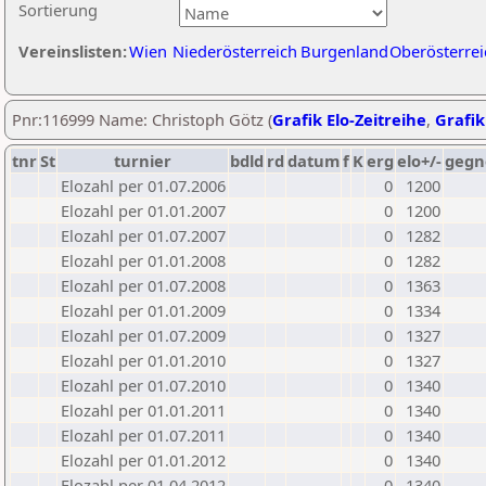
Sortierung
Vereinslisten:
Wien
Niederösterreich
Burgenland
Oberösterrei
Pnr:116999 Name: Christoph Götz (
Grafik Elo-Zeitreihe
,
Grafik
tnr
St
turnier
bdld
rd
datum
f
K
erg
elo+/-
gegn
Elozahl per 01.07.2006
0
1200
Elozahl per 01.01.2007
0
1200
Elozahl per 01.07.2007
0
1282
Elozahl per 01.01.2008
0
1282
Elozahl per 01.07.2008
0
1363
Elozahl per 01.01.2009
0
1334
Elozahl per 01.07.2009
0
1327
Elozahl per 01.01.2010
0
1327
Elozahl per 01.07.2010
0
1340
Elozahl per 01.01.2011
0
1340
Elozahl per 01.07.2011
0
1340
Elozahl per 01.01.2012
0
1340
Elozahl per 01.04.2012
0
1340