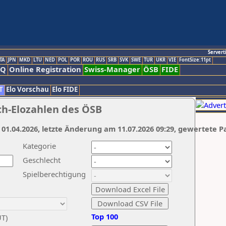
Servert
TA
JPN
MKD
LTU
NED
POL
POR
ROU
RUS
SRB
SVK
SWE
TUR
UKR
VIE
FontSize:11pt
AQ
Online Registration
Swiss-Manager
ÖSB
FIDE
T
Elo Vorschau
Elo FIDE
ch-Elozahlen des ÖSB
 01.04.2026, letzte Änderung am 11.07.2026 09:29, gewertete P
Kategorie
Geschlecht
Spielberechtigung
Top 100
UT)