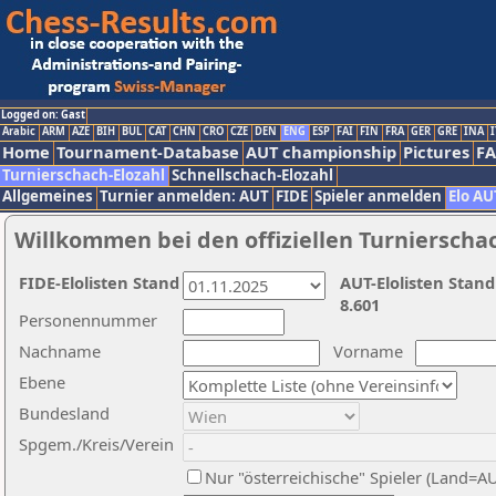
Logged on: Gast
Arabic
ARM
AZE
BIH
BUL
CAT
CHN
CRO
CZE
DEN
ENG
ESP
FAI
FIN
FRA
GER
GRE
INA
I
Home
Tournament-Database
AUT championship
Pictures
F
Turnierschach-Elozahl
Schnellschach-Elozahl
Allgemeines
Turnier anmelden: AUT
FIDE
Spieler anmelden
Elo AU
Willkommen bei den offiziellen Turnierscha
FIDE-Elolisten Stand
AUT-Elolisten Stand
8.601
Personennummer
Nachname
Vorname
Ebene
Bundesland
Spgem./Kreis/Verein
Nur "österreichische" Spieler (Land=A