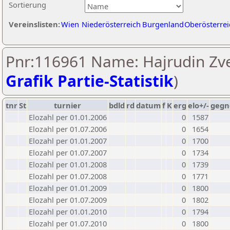
Sortierung
Vereinslisten:
Wien
Niederösterreich
Burgenland
Oberösterrei
Pnr:116961 Name: Hajrudin Zve
Grafik Partie-Statistik
)
tnr
St
turnier
bdld
rd
datum
f
K
erg
elo+/-
gegn
Elozahl per 01.01.2006
0
1587
Elozahl per 01.07.2006
0
1654
Elozahl per 01.01.2007
0
1700
Elozahl per 01.07.2007
0
1734
Elozahl per 01.01.2008
0
1739
Elozahl per 01.07.2008
0
1771
Elozahl per 01.01.2009
0
1800
Elozahl per 01.07.2009
0
1802
Elozahl per 01.01.2010
0
1794
Elozahl per 01.07.2010
0
1800