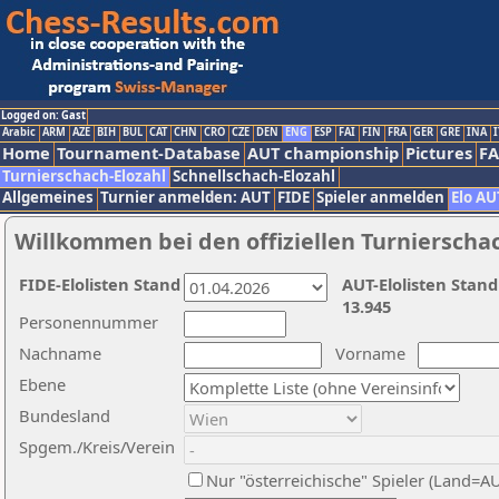
Logged on: Gast
Arabic
ARM
AZE
BIH
BUL
CAT
CHN
CRO
CZE
DEN
ENG
ESP
FAI
FIN
FRA
GER
GRE
INA
I
Home
Tournament-Database
AUT championship
Pictures
F
Turnierschach-Elozahl
Schnellschach-Elozahl
Allgemeines
Turnier anmelden: AUT
FIDE
Spieler anmelden
Elo AU
Willkommen bei den offiziellen Turnierscha
FIDE-Elolisten Stand
AUT-Elolisten Stand
13.945
Personennummer
Nachname
Vorname
Ebene
Bundesland
Spgem./Kreis/Verein
Nur "österreichische" Spieler (Land=A