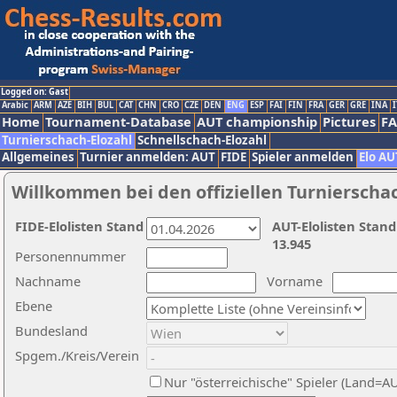
Logged on: Gast
Arabic
ARM
AZE
BIH
BUL
CAT
CHN
CRO
CZE
DEN
ENG
ESP
FAI
FIN
FRA
GER
GRE
INA
I
Home
Tournament-Database
AUT championship
Pictures
F
Turnierschach-Elozahl
Schnellschach-Elozahl
Allgemeines
Turnier anmelden: AUT
FIDE
Spieler anmelden
Elo AU
Willkommen bei den offiziellen Turnierscha
FIDE-Elolisten Stand
AUT-Elolisten Stand
13.945
Personennummer
Nachname
Vorname
Ebene
Bundesland
Spgem./Kreis/Verein
Nur "österreichische" Spieler (Land=A