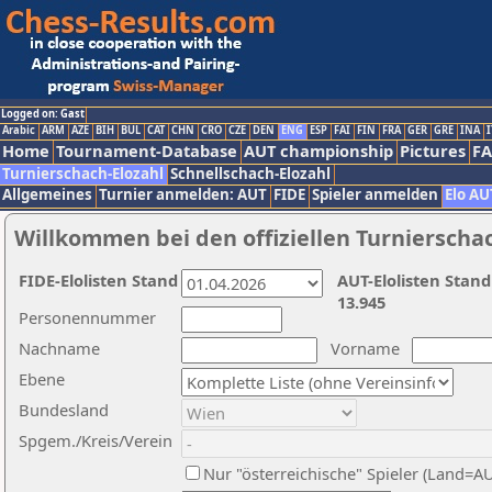
Logged on: Gast
Arabic
ARM
AZE
BIH
BUL
CAT
CHN
CRO
CZE
DEN
ENG
ESP
FAI
FIN
FRA
GER
GRE
INA
I
Home
Tournament-Database
AUT championship
Pictures
F
Turnierschach-Elozahl
Schnellschach-Elozahl
Allgemeines
Turnier anmelden: AUT
FIDE
Spieler anmelden
Elo AU
Willkommen bei den offiziellen Turnierscha
FIDE-Elolisten Stand
AUT-Elolisten Stand
13.945
Personennummer
Nachname
Vorname
Ebene
Bundesland
Spgem./Kreis/Verein
Nur "österreichische" Spieler (Land=A