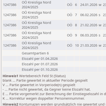
OÖ Kreisliga Nord
1247386
OÖ
6
24.01.2026
w
2
2024/2025
OÖ Kreisliga Nord
1247386
OÖ
7
06.02.2026
s
2
2024/2025
OÖ Kreisliga Nord
1247386
OÖ
8
21.02.2026
w
2
2024/2025
OÖ Kreisliga Nord
1247386
OÖ
9
06.03.2026
s
2
2024/2025
OÖ Kreisliga Nord
1247386
OÖ
10
21.03.2026
w
2
2024/2025
Gesamtpartien 6
Elozahl per 01.04.2026
Elozahl per 01.07.2026
Elozahl per 01.10.2026
Hinweis1
Wertebereich Feld St (Status)
blank ... Partie gewertet in aktueller Periode gespielt
V ... Partie gewertet in Vorperiode(n) gespielt
- ... Partie nicht gewertet, da Gegner keine Elozahl hat.
E ... Partie vorgemerkt zur Berechnung der Einstiegselozahl in
K ... Korrektur wegen doppelter Personennummer.
Hinweis2
Kontumazen werden grundsätzlich nie gewertet und sin