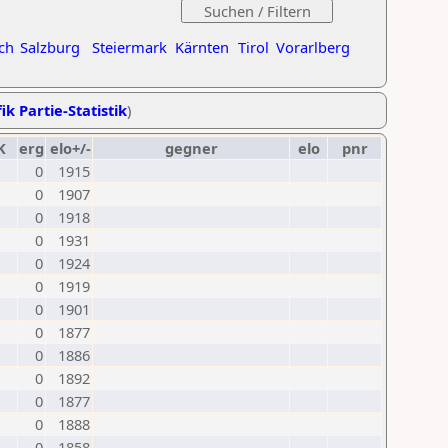
ch
Salzburg
Steiermark
Kärnten
Tirol
Vorarlberg
ik Partie-Statistik
)
K
erg
elo+/-
gegner
elo
pnr
0
1915
0
1907
0
1918
0
1931
0
1924
0
1919
0
1901
0
1877
0
1886
0
1892
0
1877
0
1888
0
1858