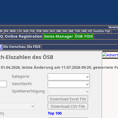
Servert
TA
JPN
MKD
LTU
NED
POL
POR
ROU
RUS
SRB
SVK
SWE
TUR
UKR
VIE
FontSize:11pt
AQ
Online Registration
Swiss-Manager
ÖSB
FIDE
T
Elo Vorschau
Elo FIDE
ch-Elozahlen des ÖSB
 01.04.2026, letzte Änderung am 11.07.2026 09:29, gewertete P
Kategorie
Geschlecht
Spielberechtigung
Top 100
UT)