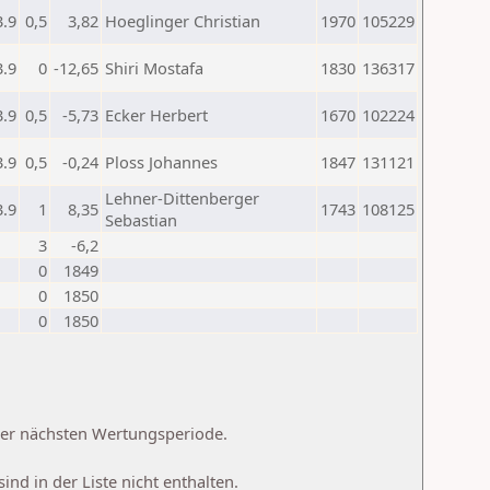
3.9
0,5
3,82
Hoeglinger Christian
1970
105229
3.9
0
-12,65
Shiri Mostafa
1830
136317
3.9
0,5
-5,73
Ecker Herbert
1670
102224
3.9
0,5
-0,24
Ploss Johannes
1847
131121
Lehner-Dittenberger
3.9
1
8,35
1743
108125
Sebastian
3
-6,2
0
1849
0
1850
0
1850
 der nächsten Wertungsperiode.
d in der Liste nicht enthalten.