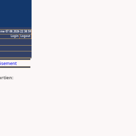
ime 07.08.2026 22:38:59
Login
Logout
artien: