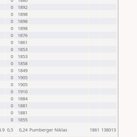
0
1880
0
1892
0
1898
0
1898
0
1898
0
1876
0
1861
0
1853
0
1853
0
1858
0
1849
0
1905
0
1905
0
1910
0
1884
0
1881
0
1881
0
1855
3.9
0,5
0,24
Pumberger Niklas
1861
138013