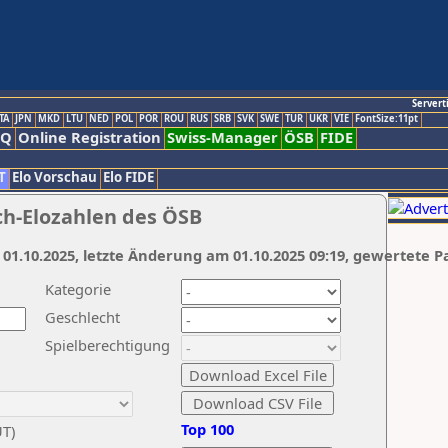
Servert
TA
JPN
MKD
LTU
NED
POL
POR
ROU
RUS
SRB
SVK
SWE
TUR
UKR
VIE
FontSize:11pt
AQ
Online Registration
Swiss-Manager
ÖSB
FIDE
T
Elo Vorschau
Elo FIDE
ch-Elozahlen des ÖSB
 01.10.2025, letzte Änderung am 01.10.2025 09:19, gewertete P
Kategorie
Geschlecht
Spielberechtigung
Top 100
UT)