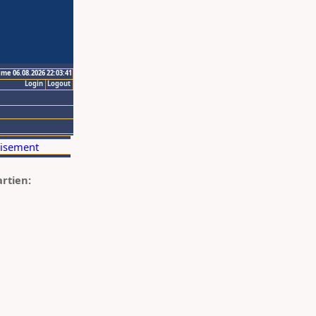
ime 06.08.2026 22:03:41
Login
Logout
artien: