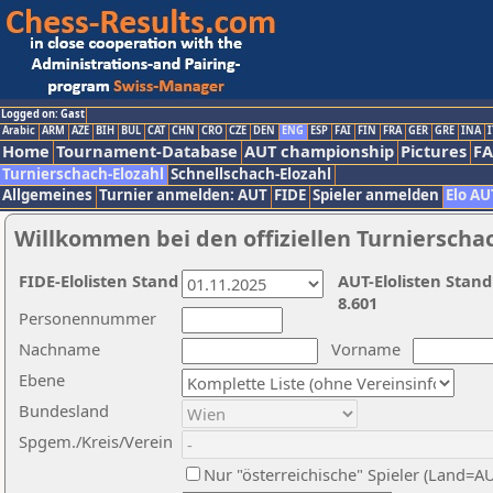
Logged on: Gast
Arabic
ARM
AZE
BIH
BUL
CAT
CHN
CRO
CZE
DEN
ENG
ESP
FAI
FIN
FRA
GER
GRE
INA
I
Home
Tournament-Database
AUT championship
Pictures
F
Turnierschach-Elozahl
Schnellschach-Elozahl
Allgemeines
Turnier anmelden: AUT
FIDE
Spieler anmelden
Elo AU
Willkommen bei den offiziellen Turnierscha
FIDE-Elolisten Stand
AUT-Elolisten Stand
8.601
Personennummer
Nachname
Vorname
Ebene
Bundesland
Spgem./Kreis/Verein
Nur "österreichische" Spieler (Land=A