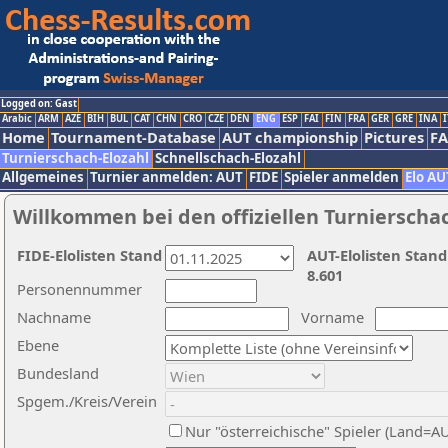
Logged on: Gast
Arabic
ARM
AZE
BIH
BUL
CAT
CHN
CRO
CZE
DEN
ENG
ESP
FAI
FIN
FRA
GER
GRE
INA
I
Home
Tournament-Database
AUT championship
Pictures
F
Turnierschach-Elozahl
Schnellschach-Elozahl
Allgemeines
Turnier anmelden: AUT
FIDE
Spieler anmelden
Elo AU
Willkommen bei den offiziellen Turnierscha
FIDE-Elolisten Stand
AUT-Elolisten Stand
8.601
Personennummer
Nachname
Vorname
Ebene
Bundesland
Spgem./Kreis/Verein
Nur "österreichische" Spieler (Land=A