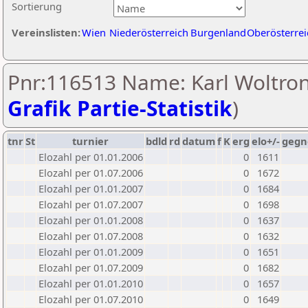
Sortierung
Vereinslisten:
Wien
Niederösterreich
Burgenland
Oberösterrei
Pnr:116513 Name: Karl Woltron
Grafik Partie-Statistik
)
tnr
St
turnier
bdld
rd
datum
f
K
erg
elo+/-
gegn
Elozahl per 01.01.2006
0
1611
Elozahl per 01.07.2006
0
1672
Elozahl per 01.01.2007
0
1684
Elozahl per 01.07.2007
0
1698
Elozahl per 01.01.2008
0
1637
Elozahl per 01.07.2008
0
1632
Elozahl per 01.01.2009
0
1651
Elozahl per 01.07.2009
0
1682
Elozahl per 01.01.2010
0
1657
Elozahl per 01.07.2010
0
1649