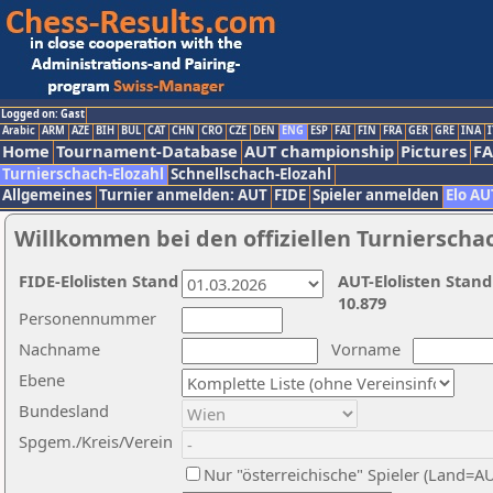
Logged on: Gast
Arabic
ARM
AZE
BIH
BUL
CAT
CHN
CRO
CZE
DEN
ENG
ESP
FAI
FIN
FRA
GER
GRE
INA
I
Home
Tournament-Database
AUT championship
Pictures
F
Turnierschach-Elozahl
Schnellschach-Elozahl
Allgemeines
Turnier anmelden: AUT
FIDE
Spieler anmelden
Elo AU
Willkommen bei den offiziellen Turnierscha
FIDE-Elolisten Stand
AUT-Elolisten Stand
10.879
Personennummer
Nachname
Vorname
Ebene
Bundesland
Spgem./Kreis/Verein
Nur "österreichische" Spieler (Land=A