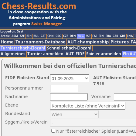
Logged on: Gast
Arabic
ARM
AZE
BIH
BUL
CAT
CHN
CRO
CZE
DEN
ENG
ESP
FAI
FIN
FRA
GER
GRE
INA
I
Home
Tournament-Database
AUT championship
Pictures
F
Turnierschach-Elozahl
Schnellschach-Elozahl
Allgemeines
Turnier anmelden: AUT
FIDE
Spieler anmelden
Elo AU
Willkommen bei den offiziellen Turnierscha
FIDE-Elolisten Stand
AUT-Elolisten Stand
7.518
Personennummer
Nachname
Vorname
Ebene
Bundesland
Spgem./Kreis/Verein
Nur "österreichische" Spieler (Land=A