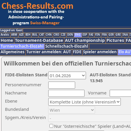
Logged on: Gast
Arabic
ARM
AZE
BIH
BUL
CAT
CHN
CRO
CZE
DEN
ENG
ESP
FAI
FIN
FRA
GER
GRE
INA
I
Home
Tournament-Database
AUT championship
Pictures
F
Turnierschach-Elozahl
Schnellschach-Elozahl
Allgemeines
Turnier anmelden: AUT
FIDE
Spieler anmelden
Elo AU
Willkommen bei den offiziellen Turnierscha
FIDE-Elolisten Stand
AUT-Elolisten Stand
13.945
Personennummer
Nachname
Vorname
Ebene
Bundesland
Spgem./Kreis/Verein
Nur "österreichische" Spieler (Land=A