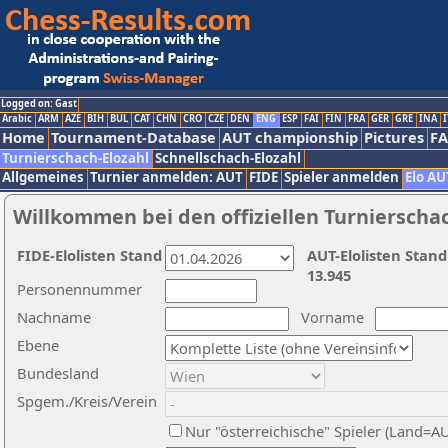
Logged on: Gast
Arabic
ARM
AZE
BIH
BUL
CAT
CHN
CRO
CZE
DEN
ENG
ESP
FAI
FIN
FRA
GER
GRE
INA
I
Home
Tournament-Database
AUT championship
Pictures
F
Turnierschach-Elozahl
Schnellschach-Elozahl
Allgemeines
Turnier anmelden: AUT
FIDE
Spieler anmelden
Elo AU
Willkommen bei den offiziellen Turnierscha
FIDE-Elolisten Stand
AUT-Elolisten Stand
13.945
Personennummer
Nachname
Vorname
Ebene
Bundesland
Spgem./Kreis/Verein
Nur "österreichische" Spieler (Land=A