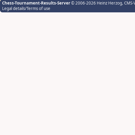
Chess-Tournament-Results-Server
© 2006-2026 Heinz Herzog
, CMS-
Legal details/Terms of use