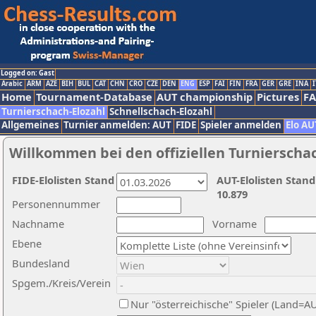
Logged on: Gast
Arabic
ARM
AZE
BIH
BUL
CAT
CHN
CRO
CZE
DEN
ENG
ESP
FAI
FIN
FRA
GER
GRE
INA
I
Home
Tournament-Database
AUT championship
Pictures
F
Turnierschach-Elozahl
Schnellschach-Elozahl
Allgemeines
Turnier anmelden: AUT
FIDE
Spieler anmelden
Elo AU
Willkommen bei den offiziellen Turnierscha
FIDE-Elolisten Stand
AUT-Elolisten Stand
10.879
Personennummer
Nachname
Vorname
Ebene
Bundesland
Spgem./Kreis/Verein
Nur "österreichische" Spieler (Land=A