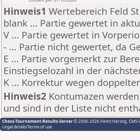
Hinweis1
Wertebereich Feld St 
blank ... Partie gewertet in akt
V ... Partie gewertet in Vorperi
- ... Partie nicht gewertet, da 
E ... Partie vorgemerkt zur Be
Einstiegselozahl in der nächst
K ... Korrektur wegen doppelt
Hinweis2
Kontumazen werden g
und sind in der Liste nicht enth
Chess-Tournament-Results-Server
© 2006-2026 Heinz Herzog
, CMS-
Legal details/Terms of use