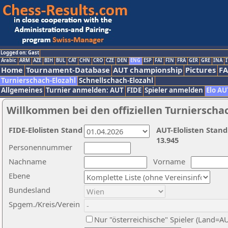
Logged on: Gast
Arabic
ARM
AZE
BIH
BUL
CAT
CHN
CRO
CZE
DEN
ENG
ESP
FAI
FIN
FRA
GER
GRE
INA
I
Home
Tournament-Database
AUT championship
Pictures
F
Turnierschach-Elozahl
Schnellschach-Elozahl
Allgemeines
Turnier anmelden: AUT
FIDE
Spieler anmelden
Elo AU
Willkommen bei den offiziellen Turnierscha
FIDE-Elolisten Stand
AUT-Elolisten Stand
13.945
Personennummer
Nachname
Vorname
Ebene
Bundesland
Spgem./Kreis/Verein
Nur "österreichische" Spieler (Land=A