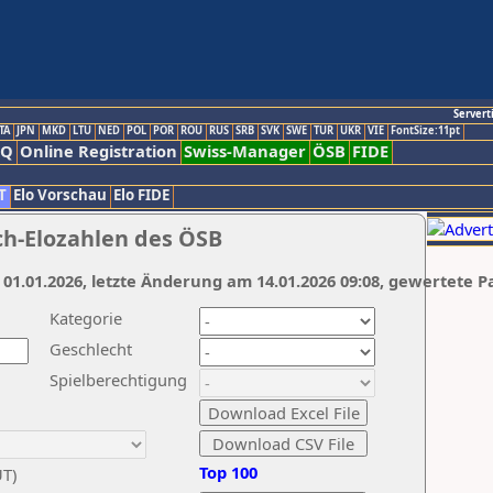
Servert
TA
JPN
MKD
LTU
NED
POL
POR
ROU
RUS
SRB
SVK
SWE
TUR
UKR
VIE
FontSize:11pt
AQ
Online Registration
Swiss-Manager
ÖSB
FIDE
T
Elo Vorschau
Elo FIDE
ch-Elozahlen des ÖSB
 01.01.2026, letzte Änderung am 14.01.2026 09:08, gewertete P
Kategorie
Geschlecht
Spielberechtigung
Top 100
UT)