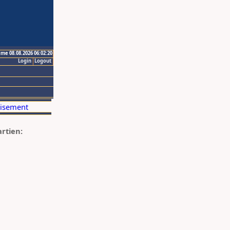
ime 08.08.2026 06:02:20
Login
Logout
artien: