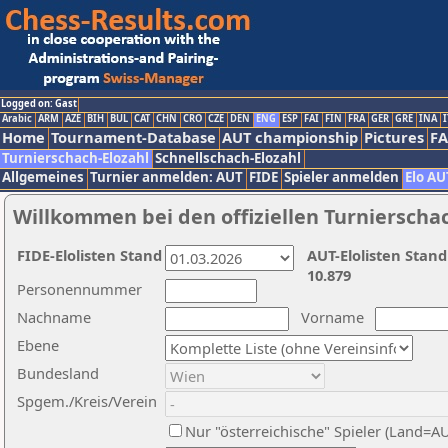
Logged on: Gast
Arabic
ARM
AZE
BIH
BUL
CAT
CHN
CRO
CZE
DEN
ENG
ESP
FAI
FIN
FRA
GER
GRE
INA
I
Home
Tournament-Database
AUT championship
Pictures
F
Turnierschach-Elozahl
Schnellschach-Elozahl
Allgemeines
Turnier anmelden: AUT
FIDE
Spieler anmelden
Elo AU
Willkommen bei den offiziellen Turnierscha
FIDE-Elolisten Stand
AUT-Elolisten Stand
10.879
Personennummer
Nachname
Vorname
Ebene
Bundesland
Spgem./Kreis/Verein
Nur "österreichische" Spieler (Land=A