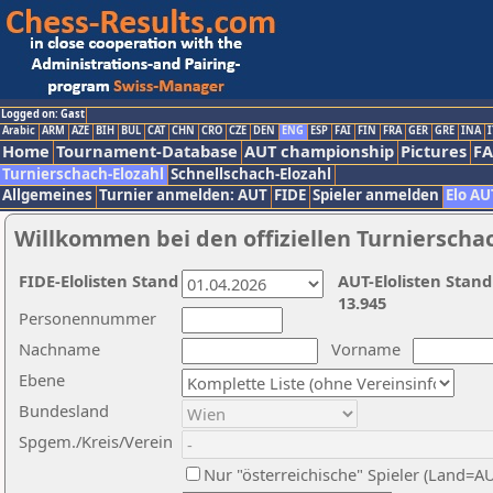
Logged on: Gast
Arabic
ARM
AZE
BIH
BUL
CAT
CHN
CRO
CZE
DEN
ENG
ESP
FAI
FIN
FRA
GER
GRE
INA
I
Home
Tournament-Database
AUT championship
Pictures
F
Turnierschach-Elozahl
Schnellschach-Elozahl
Allgemeines
Turnier anmelden: AUT
FIDE
Spieler anmelden
Elo AU
Willkommen bei den offiziellen Turnierscha
FIDE-Elolisten Stand
AUT-Elolisten Stand
13.945
Personennummer
Nachname
Vorname
Ebene
Bundesland
Spgem./Kreis/Verein
Nur "österreichische" Spieler (Land=A