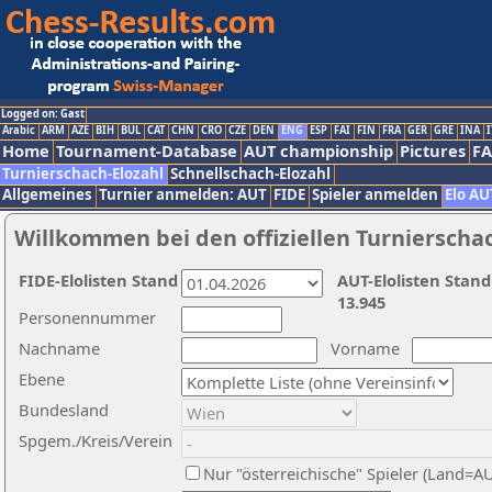
Logged on: Gast
Arabic
ARM
AZE
BIH
BUL
CAT
CHN
CRO
CZE
DEN
ENG
ESP
FAI
FIN
FRA
GER
GRE
INA
I
Home
Tournament-Database
AUT championship
Pictures
F
Turnierschach-Elozahl
Schnellschach-Elozahl
Allgemeines
Turnier anmelden: AUT
FIDE
Spieler anmelden
Elo AU
Willkommen bei den offiziellen Turnierscha
FIDE-Elolisten Stand
AUT-Elolisten Stand
13.945
Personennummer
Nachname
Vorname
Ebene
Bundesland
Spgem./Kreis/Verein
Nur "österreichische" Spieler (Land=A