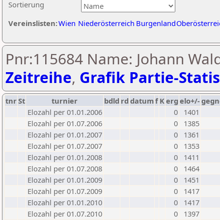
Sortierung
Vereinslisten:
Wien
Niederösterreich
Burgenland
Oberösterrei
Pnr:115684 Name: Johann Wald
Zeitreihe
,
Grafik Partie-Statis
tnr
St
turnier
bdld
rd
datum
f
K
erg
elo+/-
gegn
Elozahl per 01.01.2006
0
1401
Elozahl per 01.07.2006
0
1385
Elozahl per 01.01.2007
0
1361
Elozahl per 01.07.2007
0
1353
Elozahl per 01.01.2008
0
1411
Elozahl per 01.07.2008
0
1464
Elozahl per 01.01.2009
0
1451
Elozahl per 01.07.2009
0
1417
Elozahl per 01.01.2010
0
1417
Elozahl per 01.07.2010
0
1397