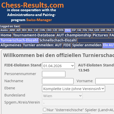
Logged on: Gast
Arabic
ARM
AZE
BIH
BUL
CAT
CHN
CRO
CZE
DEN
ENG
ESP
FAI
FIN
FRA
GER
GRE
INA
I
Home
Tournament-Database
AUT championship
Pictures
F
Turnierschach-Elozahl
Schnellschach-Elozahl
Allgemeines
Turnier anmelden: AUT
FIDE
Spieler anmelden
Elo AU
Willkommen bei den offiziellen Turnierscha
FIDE-Elolisten Stand
AUT-Elolisten Stand
13.945
Personennummer
Nachname
Vorname
Ebene
Bundesland
Spgem./Kreis/Verein
Nur "österreichische" Spieler (Land=A