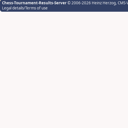
Chess-Tournament-Results-Server
© 2006-2026 Heinz Herzog
, CMS-
Legal details/Terms of use