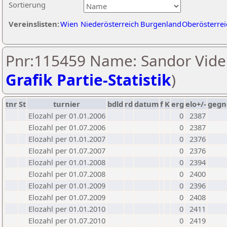
Sortierung
Vereinslisten:
Wien
Niederösterreich
Burgenland
Oberösterrei
Pnr:115459 Name: Sandor Videk
Grafik Partie-Statistik
)
tnr
St
turnier
bdld
rd
datum
f
K
erg
elo+/-
gegn
Elozahl per 01.01.2006
0
2387
Elozahl per 01.07.2006
0
2387
Elozahl per 01.01.2007
0
2376
Elozahl per 01.07.2007
0
2376
Elozahl per 01.01.2008
0
2394
Elozahl per 01.07.2008
0
2400
Elozahl per 01.01.2009
0
2396
Elozahl per 01.07.2009
0
2408
Elozahl per 01.01.2010
0
2411
Elozahl per 01.07.2010
0
2419