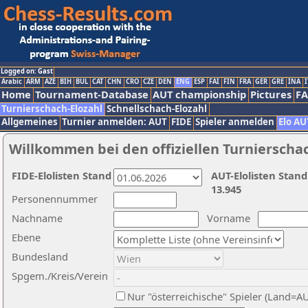
Logged on: Gast
Arabic
ARM
AZE
BIH
BUL
CAT
CHN
CRO
CZE
DEN
ENG
ESP
FAI
FIN
FRA
GER
GRE
INA
I
Home
Tournament-Database
AUT championship
Pictures
F
Turnierschach-Elozahl
Schnellschach-Elozahl
Allgemeines
Turnier anmelden: AUT
FIDE
Spieler anmelden
Elo AU
Willkommen bei den offiziellen Turnierscha
FIDE-Elolisten Stand
AUT-Elolisten Stand
13.945
Personennummer
Nachname
Vorname
Ebene
Bundesland
Spgem./Kreis/Verein
Nur "österreichische" Spieler (Land=A