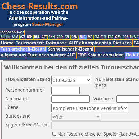
Logged on: Gast
Arabic
ARM
AZE
BIH
BUL
CAT
CHN
CRO
CZE
DEN
ENG
ESP
FAI
FIN
FRA
GER
GRE
INA
I
Home
Tournament-Database
AUT championship
Pictures
F
Turnierschach-Elozahl
Schnellschach-Elozahl
Allgemeines
Turnier anmelden: AUT
FIDE
Spieler anmelden
Elo AU
Willkommen bei den offiziellen Turnierscha
FIDE-Elolisten Stand
AUT-Elolisten Stand
7.518
Personennummer
Nachname
Vorname
Ebene
Bundesland
Spgem./Kreis/Verein
Nur "österreichische" Spieler (Land=A