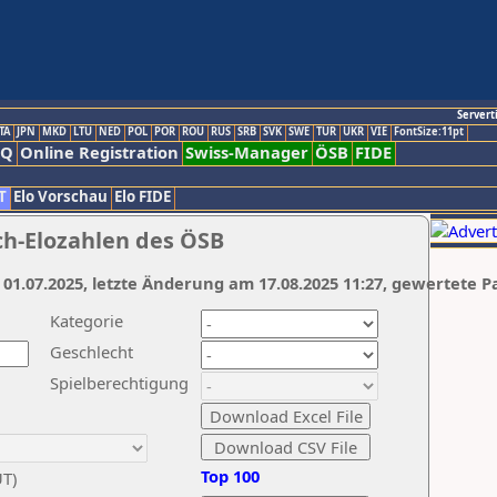
Servert
TA
JPN
MKD
LTU
NED
POL
POR
ROU
RUS
SRB
SVK
SWE
TUR
UKR
VIE
FontSize:11pt
AQ
Online Registration
Swiss-Manager
ÖSB
FIDE
T
Elo Vorschau
Elo FIDE
ch-Elozahlen des ÖSB
 01.07.2025, letzte Änderung am 17.08.2025 11:27, gewertete P
Kategorie
Geschlecht
Spielberechtigung
Top 100
UT)