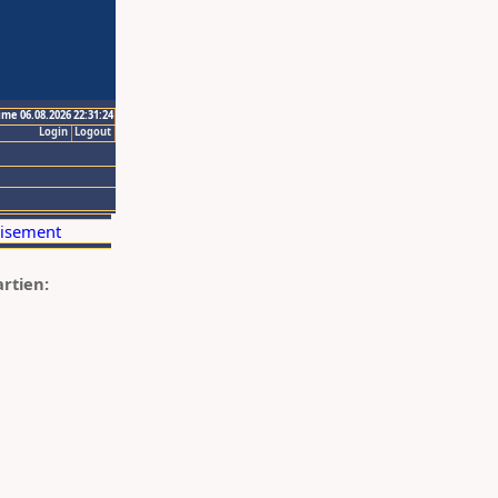
ime 06.08.2026 22:31:24
Login
Logout
artien: