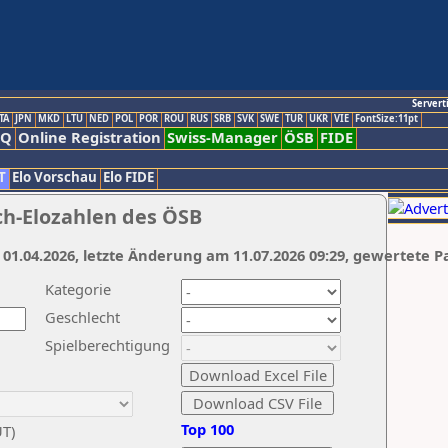
Servert
TA
JPN
MKD
LTU
NED
POL
POR
ROU
RUS
SRB
SVK
SWE
TUR
UKR
VIE
FontSize:11pt
AQ
Online Registration
Swiss-Manager
ÖSB
FIDE
T
Elo Vorschau
Elo FIDE
ch-Elozahlen des ÖSB
 01.04.2026, letzte Änderung am 11.07.2026 09:29, gewertete P
Kategorie
Geschlecht
Spielberechtigung
Top 100
UT)