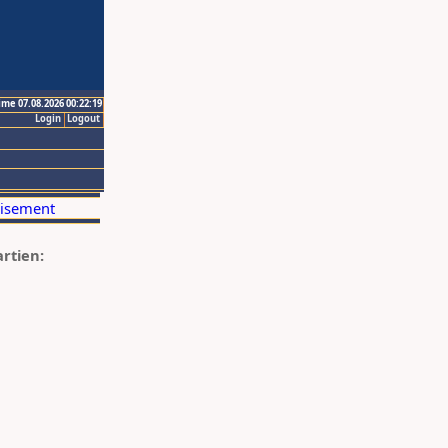
ime 07.08.2026 00:22:19
Login
Logout
artien: