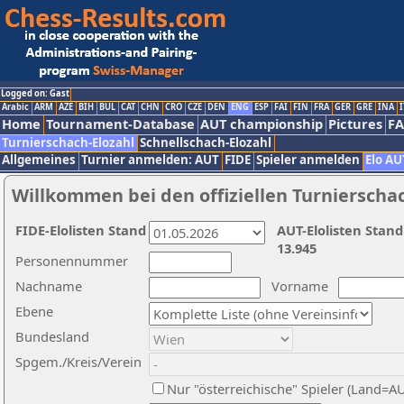
Logged on: Gast
Arabic
ARM
AZE
BIH
BUL
CAT
CHN
CRO
CZE
DEN
ENG
ESP
FAI
FIN
FRA
GER
GRE
INA
I
Home
Tournament-Database
AUT championship
Pictures
F
Turnierschach-Elozahl
Schnellschach-Elozahl
Allgemeines
Turnier anmelden: AUT
FIDE
Spieler anmelden
Elo AU
Willkommen bei den offiziellen Turnierscha
FIDE-Elolisten Stand
AUT-Elolisten Stand
13.945
Personennummer
Nachname
Vorname
Ebene
Bundesland
Spgem./Kreis/Verein
Nur "österreichische" Spieler (Land=A