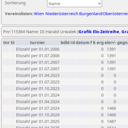
Sortierung
Vereinslisten:
Wien
Niederösterreich
Burgenland
Oberösterrei
Pnr:115364 Name: DI Harald Urwalek (
Grafik Elo-Zeitreihe
,
Gra
tnr
St
turnier
bdld
rd
datum
f
K
erg
elo+/-
gegn
Elozahl per 01.01.2006
0
1391
Elozahl per 01.07.2006
0
1391
Elozahl per 01.01.2007
0
1391
Elozahl per 01.07.2007
0
1391
Elozahl per 01.04.2023
0
0
Elozahl per 01.07.2023
0
0
Elozahl per 01.10.2023
0
0
Elozahl per 01.01.2024
0
0
Elozahl per 01.04.2024
0
0
Elozahl per 01.07.2024
0
1466
Elozahl per 01.10.2024
0
1460
Elozahl per 01.01.2025
0
1487
Elozahl per 01.04.2025
0
1514