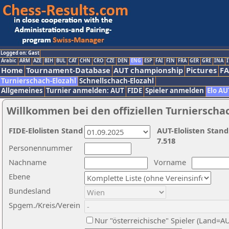
Logged on: Gast
Arabic
ARM
AZE
BIH
BUL
CAT
CHN
CRO
CZE
DEN
ENG
ESP
FAI
FIN
FRA
GER
GRE
INA
I
Home
Tournament-Database
AUT championship
Pictures
F
Turnierschach-Elozahl
Schnellschach-Elozahl
Allgemeines
Turnier anmelden: AUT
FIDE
Spieler anmelden
Elo AU
Willkommen bei den offiziellen Turnierscha
FIDE-Elolisten Stand
AUT-Elolisten Stand
7.518
Personennummer
Nachname
Vorname
Ebene
Bundesland
Spgem./Kreis/Verein
Nur "österreichische" Spieler (Land=A