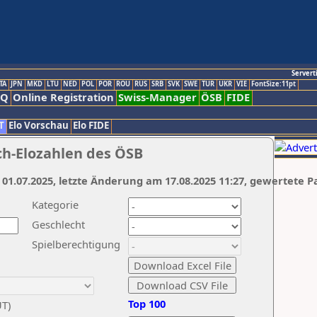
Servert
TA
JPN
MKD
LTU
NED
POL
POR
ROU
RUS
SRB
SVK
SWE
TUR
UKR
VIE
FontSize:11pt
AQ
Online Registration
Swiss-Manager
ÖSB
FIDE
T
Elo Vorschau
Elo FIDE
ch-Elozahlen des ÖSB
 01.07.2025, letzte Änderung am 17.08.2025 11:27, gewertete P
Kategorie
Geschlecht
Spielberechtigung
Top 100
UT)