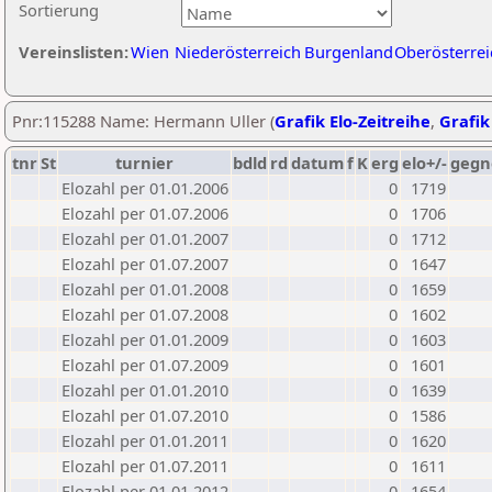
Sortierung
Vereinslisten:
Wien
Niederösterreich
Burgenland
Oberösterrei
Pnr:115288 Name: Hermann Uller (
Grafik Elo-Zeitreihe
,
Grafik
tnr
St
turnier
bdld
rd
datum
f
K
erg
elo+/-
gegn
Elozahl per 01.01.2006
0
1719
Elozahl per 01.07.2006
0
1706
Elozahl per 01.01.2007
0
1712
Elozahl per 01.07.2007
0
1647
Elozahl per 01.01.2008
0
1659
Elozahl per 01.07.2008
0
1602
Elozahl per 01.01.2009
0
1603
Elozahl per 01.07.2009
0
1601
Elozahl per 01.01.2010
0
1639
Elozahl per 01.07.2010
0
1586
Elozahl per 01.01.2011
0
1620
Elozahl per 01.07.2011
0
1611
Elozahl per 01.01.2012
0
1654