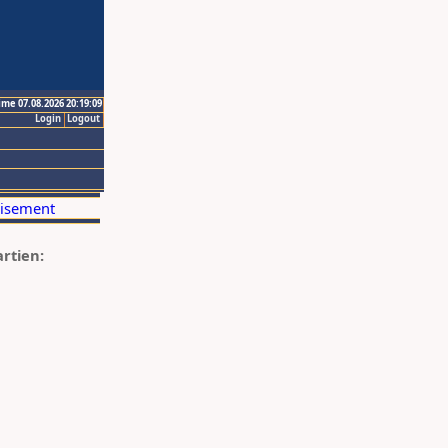
ime 07.08.2026 20:19:09
Login
Logout
artien: