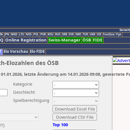
Servert
TA
JPN
MKD
LTU
NED
POL
POR
ROU
RUS
SRB
SVK
SWE
TUR
UKR
VIE
FontSize:11pt
AQ
Online Registration
Swiss-Manager
ÖSB
FIDE
T
Elo Vorschau
Elo FIDE
ch-Elozahlen des ÖSB
 01.01.2026, letzte Änderung am 14.01.2026 09:08, gewertete P
Kategorie
Geschlecht
Spielberechtigung
Top 100
UT)