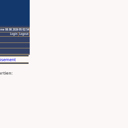
ime 08.08.2026 05:02:54
Login
Logout
artien: