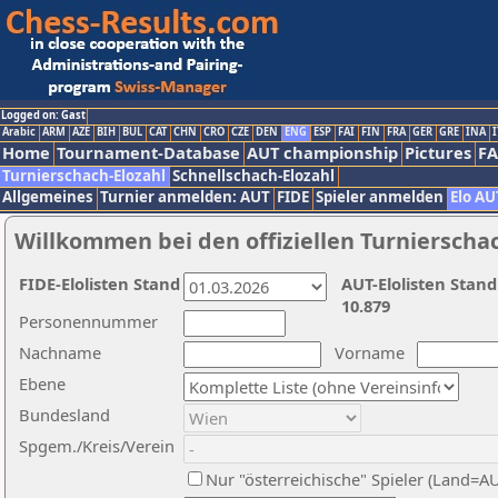
Logged on: Gast
Arabic
ARM
AZE
BIH
BUL
CAT
CHN
CRO
CZE
DEN
ENG
ESP
FAI
FIN
FRA
GER
GRE
INA
I
Home
Tournament-Database
AUT championship
Pictures
F
Turnierschach-Elozahl
Schnellschach-Elozahl
Allgemeines
Turnier anmelden: AUT
FIDE
Spieler anmelden
Elo AU
Willkommen bei den offiziellen Turnierscha
FIDE-Elolisten Stand
AUT-Elolisten Stand
10.879
Personennummer
Nachname
Vorname
Ebene
Bundesland
Spgem./Kreis/Verein
Nur "österreichische" Spieler (Land=A