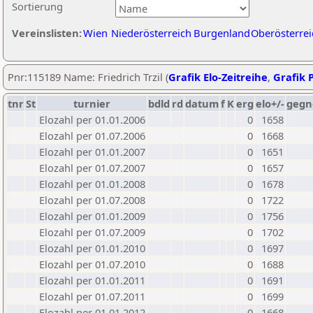
Sortierung
Vereinslisten:
Wien
Niederösterreich
Burgenland
Oberösterrei
Pnr:115189 Name: Friedrich Trzil (
Grafik Elo-Zeitreihe
,
Grafik P
tnr
St
turnier
bdld
rd
datum
f
K
erg
elo+/-
gegn
Elozahl per 01.01.2006
0
1658
Elozahl per 01.07.2006
0
1668
Elozahl per 01.01.2007
0
1651
Elozahl per 01.07.2007
0
1657
Elozahl per 01.01.2008
0
1678
Elozahl per 01.07.2008
0
1722
Elozahl per 01.01.2009
0
1756
Elozahl per 01.07.2009
0
1702
Elozahl per 01.01.2010
0
1697
Elozahl per 01.07.2010
0
1688
Elozahl per 01.01.2011
0
1691
Elozahl per 01.07.2011
0
1699
Elozahl per 01.01.2012
0
1668