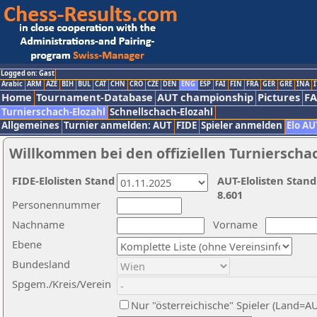
Logged on: Gast
Arabic
ARM
AZE
BIH
BUL
CAT
CHN
CRO
CZE
DEN
ENG
ESP
FAI
FIN
FRA
GER
GRE
INA
I
Home
Tournament-Database
AUT championship
Pictures
F
Turnierschach-Elozahl
Schnellschach-Elozahl
Allgemeines
Turnier anmelden: AUT
FIDE
Spieler anmelden
Elo AU
Willkommen bei den offiziellen Turnierscha
FIDE-Elolisten Stand
AUT-Elolisten Stand
8.601
Personennummer
Nachname
Vorname
Ebene
Bundesland
Spgem./Kreis/Verein
Nur "österreichische" Spieler (Land=A