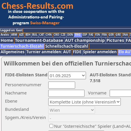
Logged on: Gast
Arabic
ARM
AZE
BIH
BUL
CAT
CHN
CRO
CZE
DEN
ENG
ESP
FAI
FIN
FRA
GER
GRE
INA
I
Home
Tournament-Database
AUT championship
Pictures
F
Turnierschach-Elozahl
Schnellschach-Elozahl
Allgemeines
Turnier anmelden: AUT
FIDE
Spieler anmelden
Elo AU
Willkommen bei den offiziellen Turnierscha
FIDE-Elolisten Stand
AUT-Elolisten Stand
7.518
Personennummer
Nachname
Vorname
Ebene
Bundesland
Spgem./Kreis/Verein
Nur "österreichische" Spieler (Land=A