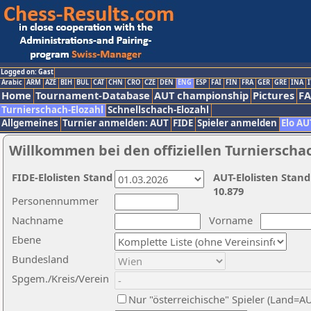
Logged on: Gast
Arabic
ARM
AZE
BIH
BUL
CAT
CHN
CRO
CZE
DEN
ENG
ESP
FAI
FIN
FRA
GER
GRE
INA
I
Home
Tournament-Database
AUT championship
Pictures
F
Turnierschach-Elozahl
Schnellschach-Elozahl
Allgemeines
Turnier anmelden: AUT
FIDE
Spieler anmelden
Elo AU
Willkommen bei den offiziellen Turnierscha
FIDE-Elolisten Stand
AUT-Elolisten Stand
10.879
Personennummer
Nachname
Vorname
Ebene
Bundesland
Spgem./Kreis/Verein
Nur "österreichische" Spieler (Land=A