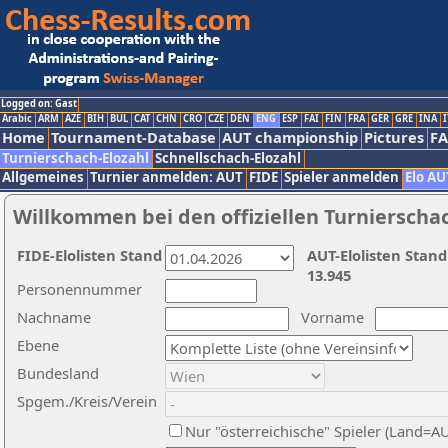
Logged on: Gast
Arabic
ARM
AZE
BIH
BUL
CAT
CHN
CRO
CZE
DEN
ENG
ESP
FAI
FIN
FRA
GER
GRE
INA
I
Home
Tournament-Database
AUT championship
Pictures
F
Turnierschach-Elozahl
Schnellschach-Elozahl
Allgemeines
Turnier anmelden: AUT
FIDE
Spieler anmelden
Elo AU
Willkommen bei den offiziellen Turnierscha
FIDE-Elolisten Stand
AUT-Elolisten Stand
13.945
Personennummer
Nachname
Vorname
Ebene
Bundesland
Spgem./Kreis/Verein
Nur "österreichische" Spieler (Land=A