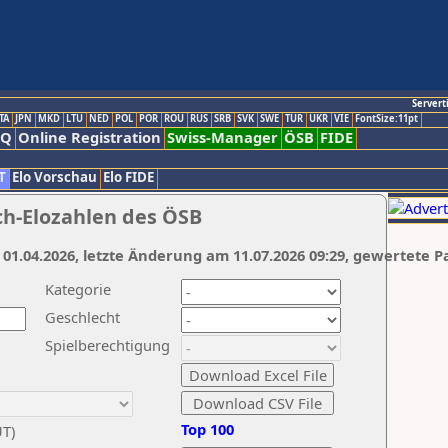
Servert
TA
JPN
MKD
LTU
NED
POL
POR
ROU
RUS
SRB
SVK
SWE
TUR
UKR
VIE
FontSize:11pt
AQ
Online Registration
Swiss-Manager
ÖSB
FIDE
T
Elo Vorschau
Elo FIDE
ch-Elozahlen des ÖSB
 01.04.2026, letzte Änderung am 11.07.2026 09:29, gewertete P
Kategorie
Geschlecht
Spielberechtigung
Top 100
UT)