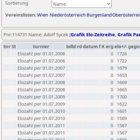
Sortierung
Vereinslisten:
Wien
Niederösterreich
Burgenland
Oberösterrei
Pnr:114731 Name: Adolf Sycek (
Grafik Elo-Zeitreihe
,
Grafik Par
tnr
St
turnier
bdld
rd
datum
f
K
erg
elo+/-
gegn
Elozahl per 01.01.2006
0
1726
Elozahl per 01.07.2006
0
1722
Elozahl per 01.01.2007
0
1679
Elozahl per 01.07.2007
0
1653
Elozahl per 01.01.2008
0
1669
Elozahl per 01.07.2008
0
1665
Elozahl per 01.01.2009
0
1700
Elozahl per 01.07.2009
0
1622
Elozahl per 01.01.2010
0
1601
Elozahl per 01.07.2010
0
1569
Elozahl per 01.01.2011
0
1587
Elozahl per 01.07.2011
0
1567
Elozahl per 01.01.2012
0
1555