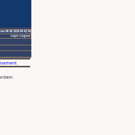
ime 08.08.2026 09:42:56
Login
Logout
artien: