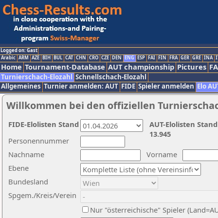
Logged on: Gast
Arabic
ARM
AZE
BIH
BUL
CAT
CHN
CRO
CZE
DEN
ENG
ESP
FAI
FIN
FRA
GER
GRE
INA
I
Home
Tournament-Database
AUT championship
Pictures
F
Turnierschach-Elozahl
Schnellschach-Elozahl
Allgemeines
Turnier anmelden: AUT
FIDE
Spieler anmelden
Elo AU
Willkommen bei den offiziellen Turnierscha
FIDE-Elolisten Stand
AUT-Elolisten Stand
13.945
Personennummer
Nachname
Vorname
Ebene
Bundesland
Spgem./Kreis/Verein
Nur "österreichische" Spieler (Land=A