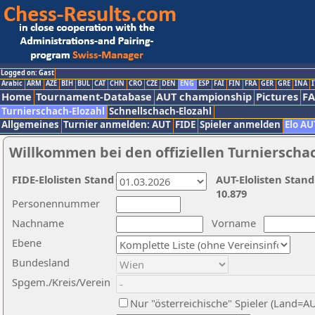
Logged on: Gast
Arabic
ARM
AZE
BIH
BUL
CAT
CHN
CRO
CZE
DEN
ENG
ESP
FAI
FIN
FRA
GER
GRE
INA
I
Home
Tournament-Database
AUT championship
Pictures
F
Turnierschach-Elozahl
Schnellschach-Elozahl
Allgemeines
Turnier anmelden: AUT
FIDE
Spieler anmelden
Elo AU
Willkommen bei den offiziellen Turnierscha
FIDE-Elolisten Stand
AUT-Elolisten Stand
10.879
Personennummer
Nachname
Vorname
Ebene
Bundesland
Spgem./Kreis/Verein
Nur "österreichische" Spieler (Land=A