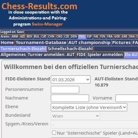
Logged on: Gast
Arabic
ARM
AZE
BIH
BUL
CAT
CHN
CRO
CZE
DEN
ENG
ESP
FAI
FIN
FRA
GER
GRE
INA
I
Home
Tournament-Database
AUT championship
Pictures
F
Turnierschach-Elozahl
Schnellschach-Elozahl
Allgemeines
Turnier anmelden: AUT
FIDE
Spieler anmelden
Elo AU
Willkommen bei den offiziellen Turnierscha
FIDE-Elolisten Stand
AUT-Elolisten Stand
10.879
Personennummer
Nachname
Vorname
Ebene
Bundesland
Spgem./Kreis/Verein
Nur "österreichische" Spieler (Land=A