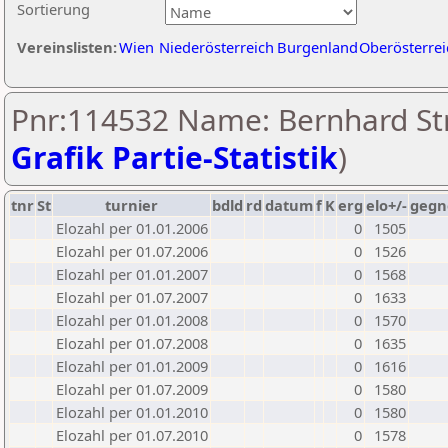
Sortierung
Vereinslisten:
Wien
Niederösterreich
Burgenland
Oberösterrei
Pnr:114532 Name: Bernhard Str
Grafik Partie-Statistik
)
tnr
St
turnier
bdld
rd
datum
f
K
erg
elo+/-
gegn
Elozahl per 01.01.2006
0
1505
Elozahl per 01.07.2006
0
1526
Elozahl per 01.01.2007
0
1568
Elozahl per 01.07.2007
0
1633
Elozahl per 01.01.2008
0
1570
Elozahl per 01.07.2008
0
1635
Elozahl per 01.01.2009
0
1616
Elozahl per 01.07.2009
0
1580
Elozahl per 01.01.2010
0
1580
Elozahl per 01.07.2010
0
1578