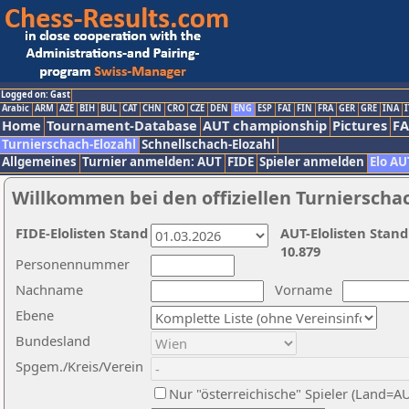
Logged on: Gast
Arabic
ARM
AZE
BIH
BUL
CAT
CHN
CRO
CZE
DEN
ENG
ESP
FAI
FIN
FRA
GER
GRE
INA
I
Home
Tournament-Database
AUT championship
Pictures
F
Turnierschach-Elozahl
Schnellschach-Elozahl
Allgemeines
Turnier anmelden: AUT
FIDE
Spieler anmelden
Elo AU
Willkommen bei den offiziellen Turnierscha
FIDE-Elolisten Stand
AUT-Elolisten Stand
10.879
Personennummer
Nachname
Vorname
Ebene
Bundesland
Spgem./Kreis/Verein
Nur "österreichische" Spieler (Land=A