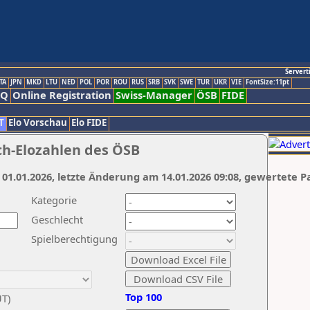
Servert
TA
JPN
MKD
LTU
NED
POL
POR
ROU
RUS
SRB
SVK
SWE
TUR
UKR
VIE
FontSize:11pt
AQ
Online Registration
Swiss-Manager
ÖSB
FIDE
T
Elo Vorschau
Elo FIDE
ch-Elozahlen des ÖSB
 01.01.2026, letzte Änderung am 14.01.2026 09:08, gewertete P
Kategorie
Geschlecht
Spielberechtigung
Top 100
UT)