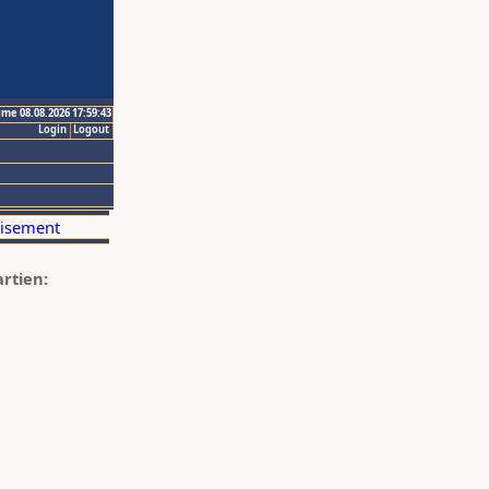
ime 08.08.2026 17:59:43
Login
Logout
artien: