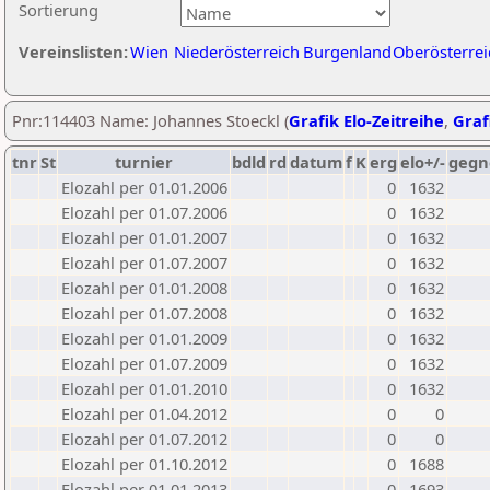
Sortierung
Vereinslisten:
Wien
Niederösterreich
Burgenland
Oberösterrei
Pnr:114403 Name: Johannes Stoeckl (
Grafik Elo-Zeitreihe
,
Graf
tnr
St
turnier
bdld
rd
datum
f
K
erg
elo+/-
gegn
Elozahl per 01.01.2006
0
1632
Elozahl per 01.07.2006
0
1632
Elozahl per 01.01.2007
0
1632
Elozahl per 01.07.2007
0
1632
Elozahl per 01.01.2008
0
1632
Elozahl per 01.07.2008
0
1632
Elozahl per 01.01.2009
0
1632
Elozahl per 01.07.2009
0
1632
Elozahl per 01.01.2010
0
1632
Elozahl per 01.04.2012
0
0
Elozahl per 01.07.2012
0
0
Elozahl per 01.10.2012
0
1688
Elozahl per 01.01.2013
0
1693