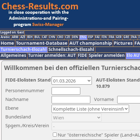
Logged on: Gast
Arabic
ARM
AZE
BIH
BUL
CAT
CHN
CRO
CZE
DEN
ENG
ESP
FAI
FIN
FRA
GER
GRE
INA
I
Home
Tournament-Database
AUT championship
Pictures
F
Turnierschach-Elozahl
Schnellschach-Elozahl
Allgemeines
Turnier anmelden: AUT
FIDE
Spieler anmelden
Elo AU
Willkommen bei den offiziellen Turnierscha
FIDE-Elolisten Stand
AUT-Elolisten Stand
10.879
Personennummer
Nachname
Vorname
Ebene
Bundesland
Spgem./Kreis/Verein
Nur "österreichische" Spieler (Land=A