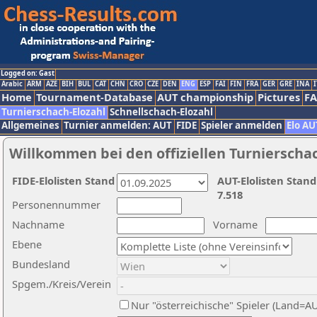
Logged on: Gast
Arabic
ARM
AZE
BIH
BUL
CAT
CHN
CRO
CZE
DEN
ENG
ESP
FAI
FIN
FRA
GER
GRE
INA
I
Home
Tournament-Database
AUT championship
Pictures
F
Turnierschach-Elozahl
Schnellschach-Elozahl
Allgemeines
Turnier anmelden: AUT
FIDE
Spieler anmelden
Elo AU
Willkommen bei den offiziellen Turnierscha
FIDE-Elolisten Stand
AUT-Elolisten Stand
7.518
Personennummer
Nachname
Vorname
Ebene
Bundesland
Spgem./Kreis/Verein
Nur "österreichische" Spieler (Land=A