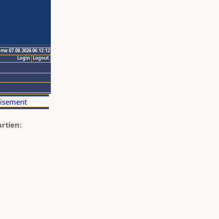
ime 07.08.2026 06:12:12
Login
Logout
artien: