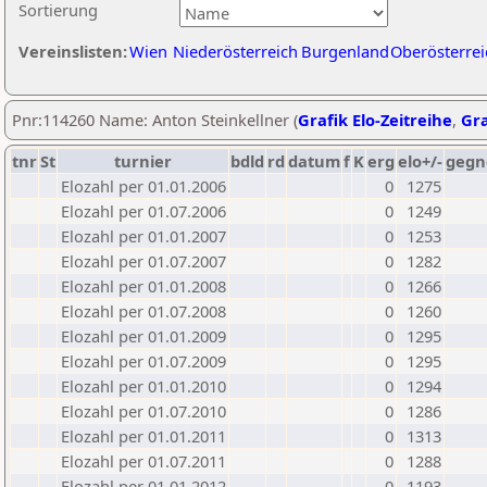
Sortierung
Vereinslisten:
Wien
Niederösterreich
Burgenland
Oberösterrei
Pnr:114260 Name: Anton Steinkellner (
Grafik Elo-Zeitreihe
,
Gra
tnr
St
turnier
bdld
rd
datum
f
K
erg
elo+/-
gegn
Elozahl per 01.01.2006
0
1275
Elozahl per 01.07.2006
0
1249
Elozahl per 01.01.2007
0
1253
Elozahl per 01.07.2007
0
1282
Elozahl per 01.01.2008
0
1266
Elozahl per 01.07.2008
0
1260
Elozahl per 01.01.2009
0
1295
Elozahl per 01.07.2009
0
1295
Elozahl per 01.01.2010
0
1294
Elozahl per 01.07.2010
0
1286
Elozahl per 01.01.2011
0
1313
Elozahl per 01.07.2011
0
1288
Elozahl per 01.01.2012
0
1193