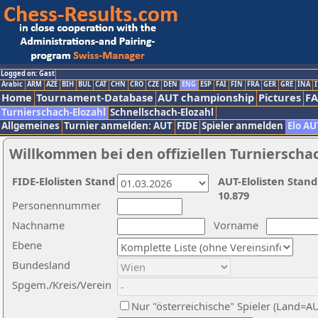
Logged on: Gast
Arabic
ARM
AZE
BIH
BUL
CAT
CHN
CRO
CZE
DEN
ENG
ESP
FAI
FIN
FRA
GER
GRE
INA
I
Home
Tournament-Database
AUT championship
Pictures
F
Turnierschach-Elozahl
Schnellschach-Elozahl
Allgemeines
Turnier anmelden: AUT
FIDE
Spieler anmelden
Elo AU
Willkommen bei den offiziellen Turnierscha
FIDE-Elolisten Stand
AUT-Elolisten Stand
10.879
Personennummer
Nachname
Vorname
Ebene
Bundesland
Spgem./Kreis/Verein
Nur "österreichische" Spieler (Land=A