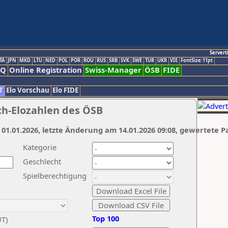
Servert
TA
JPN
MKD
LTU
NED
POL
POR
ROU
RUS
SRB
SVK
SWE
TUR
UKR
VIE
FontSize:11pt
AQ
Online Registration
Swiss-Manager
ÖSB
FIDE
T
Elo Vorschau
Elo FIDE
ch-Elozahlen des ÖSB
 01.01.2026, letzte Änderung am 14.01.2026 09:08, gewertete P
Kategorie
Geschlecht
Spielberechtigung
Top 100
UT)